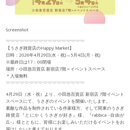
Screenshot
𓎟𓎟𓎟𓎟𓎟𓎟𓎟𓎟𓎟𓎟𓎟𓎟𓎟𓎟𓎟𓎟𓎟
【うさぎ雑貨店のHappy Market】
日時：2026年4月29日(水・祝)→5月4日(月・祝)
※最終日は17：00閉場
場所：小田急百貨店 新宿店7階＝イベントスペース
＊入場無料
𓎟𓎟𓎟𓎟𓎟𓎟𓎟𓎟𓎟𓎟𓎟𓎟𓎟𓎟𓎟𓎟𓎟
4月29日（水・祝）より、小田急百貨店 新宿店 7階イベント
スペースにて、うさぎのイベントを開催いたします。
素敵な作品を制作されている作家様方、そして関東のうさぎ
雑貨店『とにかくうさぎが好き』様、『rabbica -自由が
丘-』様とともに、皆様にお楽しみいただけるイベントをお
届けしたいと考えております。