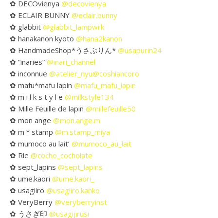
✿ DECOvienya
@decovienya
✿ ECLAIR BUNNY
@eclair.bunny
✿ glabbit
@glabbit_lampwrk
✿ hanakanon kyoto
@hana2kanon
✿ HandmadeShop*うさぷりん*
@usapurin24
✿ “inaries”
@inari_channel
✿ inconnue
@atelier_nyu
@coshiancoro
✿ mafu*mafu lapin
@mafu_mafu_lapin
✿ m i l k s t y l e
@milkstyle134
✿ Mille Feuille de lapin
@millefeuille50
✿ mon ange
@mon.ange.m
✿ m＊stamp
@m.stamp_miya
✿ mumoco au lait’
@mumoco_au_lait
✿ Rie
@cocho_cocholate
✿ sept_lapins
@sept_lapins
✿ ume.kaori
@ume.kaori_
✿ usagiiro
@usagiiro.kanko
✿ VeryBerry
@veryberryinst
✿ うさぎ印
@usagijirusi