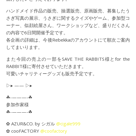
ハンドメイド作品の販売、抽選販売、原画販売、募集したう
さぎ写真の展示、うさぎに関するクイズやゲーム、参加型コ
ーナー、似顔絵屋さん、ワークショップなど、盛りだくさん
の内容で6日間開催予定です。
各企画の詳細は、今後Rebekkaのアカウントにて順次ご案内
してまいります。
また今回の売上の一部をSAVE THE RABBITS様とfor the
RABBIT様に寄付させていただきます。
可愛いチャリティーグッズも販売予定です。
▷▸ —— ▷▸
☘︎-———-☘︎
参加作家様
☘︎-———-☘︎
✿ AZUR&CO. by シガル
@cigale999
✿ cooFACTORY
@coofactory