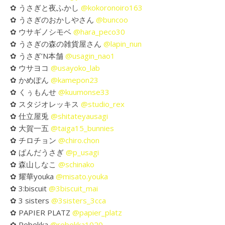
✿ うさぎと夜ふかし
@kokoronoiro163
✿ うさぎのおかしやさん
@buncoo
✿ ウサギノシモベ
@hara_peco30
✿ うさぎの森の雑貨屋さん
@lapin_nun
✿ うさぎ’N本舗
@usagin_nao1
✿ ウサヨコ
@usayoko_lab
✿ かめぽん
@kamepon23
✿ くぅもんせ
@kuumonse33
✿ スタジオレッキス
@studio_rex
✿ 仕立屋兎
@shitateyausagi
✿ 大賀一五
@taiga15_bunnies
✿ チロチョン
@chiro.chon
✿ ぱんだうさぎ
@p_usagi
✿ 森山しなこ
@schinako
✿ 耀華youka
@misato.youka
✿ 3:biscuit
@3biscuit_mai
✿ 3 sisters
@3sisters_3cca
✿ PAPIER PLATZ
@papier_platz
✿ Rebekka
@rebekka1020