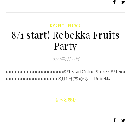
,
EVENT
NEWS
8/1 start! Rebekka Fruits
Party
2024年7月22日
▸◂ ▸◂ ▸◂ ▸◂ ▸◂ ▸◂ ▸◂ ▸◂ ▸◂ ▸◂‪8/1 start‪Online Store ‬ⵗ ‪8/17▸◂
▸◂ ▸◂ ▸◂ ▸◂ ▸◂ ▸◂ ▸◂ ▸◂ ▸◂ 8月1日(木)から［ Rebekka …
もっと読む