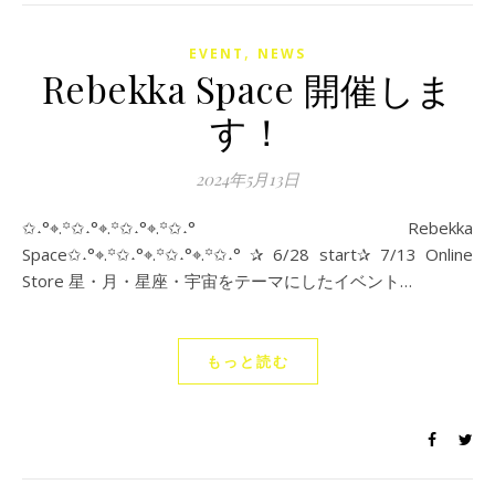
,
EVENT
NEWS
Rebekka Space 開催しま
す！
2024年5月13日
✩˖°⌖.꙳✩˖°⌖.꙳✩˖°⌖.꙳✩˖° Rebekka
Space✩˖°⌖.꙳✩˖°⌖.꙳✩˖°⌖.꙳✩˖° ✰ 6/28 start✰ 7/13 Online
Store 星・月・星座・宇宙をテーマにしたイベント…
もっと読む