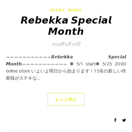
,
EVENT
NEWS
𝙍𝙚𝙗𝙚𝙠𝙠𝙖 𝙎𝙥𝙚𝙘𝙞𝙖𝙡
𝙈𝙤𝙣𝙩𝙝
2024年4月30日
ꕀꕀꕀꕀꕀꕀꕀꕀꕀꕀꕀ𝙍𝙚𝙗𝙚𝙠𝙠𝙖 𝙎𝙥𝙚𝙘𝙞𝙖𝙡
𝙈𝙤𝙣𝙩𝙝ꕀꕀꕀꕀꕀꕀꕀꕀꕀꕀꕀ ✽ 5/1 start✽ 5/25 20:00
online store いよいよ明日から始まります！15名の新しい作
家様がステキな…
もっと読む