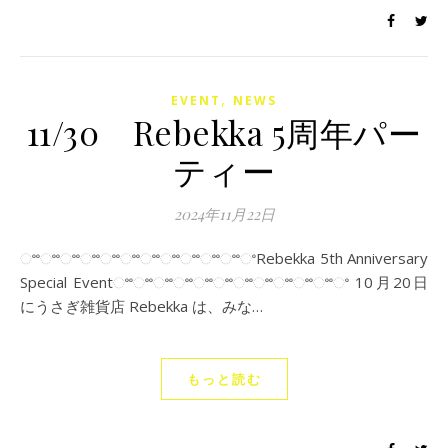
,
EVENT
NEWS
11/30 Rebekka 5周年パー
ティー
2024年11月22日
ଂଂଂଂଂଂଂଂଂଂଂଂଂଂଂଂଂଂଂଂଂଂଂRebekka 5th Anniversary
Special Eventଂଂଂଂଂଂଂଂଂଂଂଂଂଂଂଂଂଂଂଂଂଂଂ 10月20日
にうさぎ雑貨店 Rebekka は、みな…
もっと読む